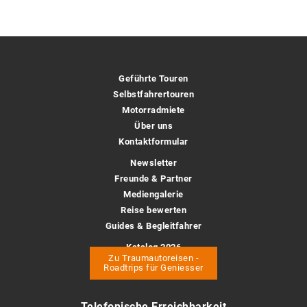
Geführte Touren
Selbstfahrertouren
Motorradmiete
Über uns
Kontaktformular
Newsletter
Freunde & Partner
Mediengalerie
Reise bewerten
Guides & Begleitfahrer
Katalog 2026
pdf Download
Zu Traumautoreisen -
Roadtrips für Geniesser
Telefonische Erreichbarkeit